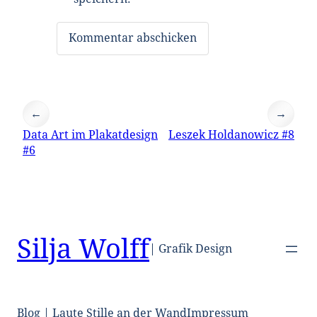
←
→
Data Art im Plakatdesign
Leszek Holdanowicz #8
#6
Silja Wolff
| Grafik Design
Blog | Laute Stille an der Wand
Impressum