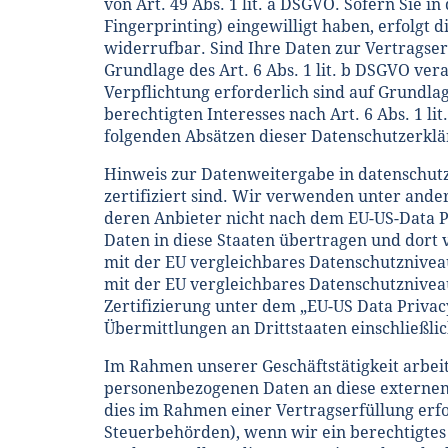
von Art. 49 Abs. 1 lit. a DSGVO. Sofern Sie i
Fingerprinting) eingewilligt haben, erfolgt 
widerrufbar. Sind Ihre Daten zur Vertragse
Grundlage des Art. 6 Abs. 1 lit. b DSGVO ver
Verpflichtung erforderlich sind auf Grundla
berechtigten Interesses nach Art. 6 Abs. 1 li
folgenden Absätzen dieser Datenschutzerklä
Hinweis zur Datenweitergabe in datenschutzr
zertifiziert sind. Wir verwenden unter ande
deren Anbieter nicht nach dem EU-US-Data Pr
Daten in diese Staaten übertragen und dort 
mit der EU vergleichbares Datenschutzniveau
mit der EU vergleichbares Datenschutznivea
Zertifizierung unter dem „EU-US Data Privac
Übermittlungen an Drittstaaten einschließli
Im Rahmen unserer Geschäftstätigkeit arbeit
personenbezogenen Daten an diese externen 
dies im Rahmen einer Vertragserfüllung erfor
Steuerbehörden), wenn wir ein berechtigtes 