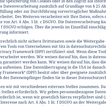
n die Speicherung von Cookies oder in den Zugriff auf Inform
die Datenverarbeitung zusätzlich auf Grundlage von § 25 Ab
rfüllung oder zur Durchführung vorvertraglicher Maßnahm
arbeitet. Des Weiteren verarbeiten wir Ihre Daten, sofern 
ge von Art. 6 Abs. 1 lit. c DSGVO. Die Datenverarbeitung k
t. f DSGVO erfolgen. Über die jeweils im Einzelfall einsch
rung informiert.
echtlich nicht sichere Drittstaaten sowie die Weitergabe
rem Tools von Unternehmen mit Sitz in datenschutzrechtlich
ivacy Framework (DPF) zertifiziert sind. Wenn diese Tool
verarbeitet werden. Wir weisen darauf hin, dass in datens
 garantiert werden kann. Wir weisen darauf hin, dass die U
u aufweisen. Eine Datenübertragung in die USA ist danach
y Framework“ (DPF) besitzt oder über geeignete zusätzlic
ch der Datenempfänger finden Sie in dieser Datenschutzer
en wir mit verschiedenen externen Stellen zusammen. Dabe
Stellen erforderlich. Wir geben personenbezogene Daten 
derlich ist, wenn wir gesetzlich hierzu verpflichtet sind 
Interesse nach Art. 6 Abs. 1 lit. f DSGVO an der Weiterga