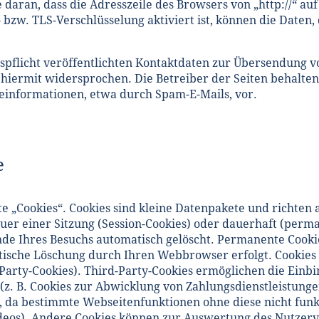
daran, dass die Adresszeile des Browsers von „http://“ auf
bzw. TLS-Verschlüsselung aktiviert ist, können die Daten, 
flicht veröffentlichten Kontaktdaten zur Übersendung vo
ermit widersprochen. Die Betreiber der Seiten behalten s
einformationen, etwa durch Spam-E-Mails, vor.
e
 „Cookies“. Cookies sind kleine Datenpakete und richten 
r einer Sitzung (Session-Cookies) oder dauerhaft (perm
nde Ihres Besuchs automatisch gelöscht. Permanente Cooki
matische Löschung durch Ihren Webbrowser erfolgt. Cookies 
arty-Cookies). Third-Party-Cookies ermöglichen die Einb
z. B. Cookies zur Abwicklung von Zahlungsdienstleistunge
, da bestimmte Webseitenfunktionen ohne diese nicht funk
deos). Andere Cookies können zur Auswertung des Nutzer